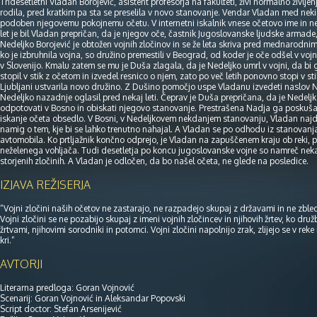
Tridesetletni Vladan Borojević, asistent profesorja na fakulteti, živi normalno živl
rodila, pred kratkim pa sta se preselila v novo stanovanje. Vendar Vladan med neki
podoben njegovemu pokojnemu očetu. V internetni iskalnik vnese očetovo ime in 
let je bil Vladan prepričan, da je njegov oče, častnik Jugoslovanske ljudske armade, u
Nedeljko Borojević je obtožen vojnih zločinov in se že leta skriva pred mednarodnim
ko je izbruhnila vojna, so družino premestili v Beograd, od koder je oče odšel v voj
v Slovenijo. Kmalu zatem se mu je Duša zlagala, da je Nedeljko umrl v vojni, da bi 
stopil v stik z očetom in izvedel resnico o njem, zato po več letih ponovno stopi v s
Ljubljani ustvarila novo družino. Z Dušino pomočjo uspe Vladanu izvedeti naslov N
Nedeljko nazadnje oglasil pred nekaj leti. Čeprav je Duša prepričana, da je Nedeljk
odpotovati v Bosno in obiskati njegovo stanovanje. Prestrašena Nadja ga poskuša pr
iskanje očeta obsedlo. V Bosni, v Nedeljkovem nekdanjem stanovanju, Vladan naj
namig o tem, kje bi se lahko trenutno nahajal. A Vladan se po odhodu iz stanovanja
avtomobila. Ko prtljažnik končno odprejo, je Vladan na zapuščenem kraju ob reki, po
neželenega vohljača. Tudi desetletja po koncu jugoslovanske vojne so namreč nekateri 
storjenih zločinih. A Vladan je odločen, da bo našel očeta, ne glede na posledice.
IZJAVA REŽISERJA
“Vojni zločini naših očetov ne zastarajo, ne razpadejo skupaj z državami in ne zbledij
Vojni zločini se ne pozabijo skupaj z imeni vojnih zločincev in njihovih žrtev, ko dru
žrtvami, njihovimi sorodniki in potomci. Vojni zločini napolnijo zrak, zlijejo se v rek
kri.”
AVTORJI
Literarna predloga: Goran Vojnović
Scenarij: Goran Vojnović in Aleksandar Popovski
Script doctor: Stefan Arsenijević