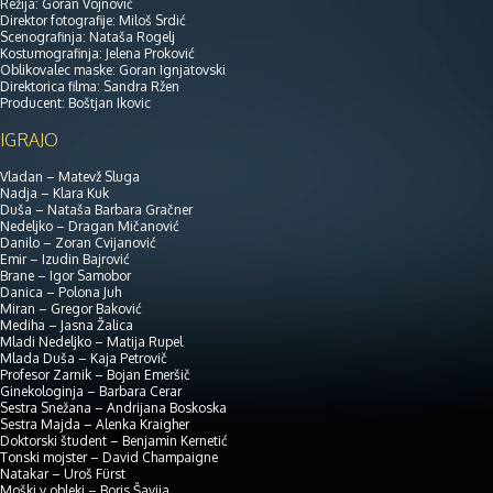
Režija: Goran Vojnović
Direktor fotografije: Miloš Srdić
Scenografinja: Nataša Rogelj
Kostumografinja: Jelena Proković
Oblikovalec maske: Goran Ignjatovski
Direktorica filma: Sandra Ržen
Producent: Boštjan Ikovic
IGRAJO
Vladan – Matevž Sluga
Nadja – Klara Kuk
Duša – Nataša Barbara Gračner
Nedeljko – Dragan Mičanović
Danilo – Zoran Cvijanović
Emir – Izudin Bajrović
Brane – Igor Samobor
Danica – Polona Juh
Miran – Gregor Baković
Mediha – Jasna Žalica
Mladi Nedeljko – Matija Rupel
Mlada Duša – Kaja Petrovič
Profesor Zarnik – Bojan Emeršič
Ginekologinja – Barbara Cerar
Sestra Snežana – Andrijana Boskoska
Sestra Majda – Alenka Kraigher
Doktorski študent – Benjamin Kernetić
Tonski mojster – David Champaigne
Natakar – Uroš Fürst
Moški v obleki – Boris Šavija