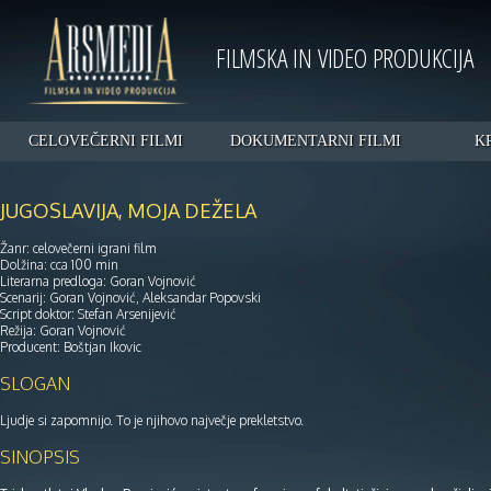
FILMSKA IN VIDEO PRODUKCIJA
CELOVEČERNI FILMI
DOKUMENTARNI FILMI
K
JUGOSLAVIJA, MOJA DEŽELA
Žanr: celovečerni igrani film
Dolžina: cca 100 min
Literarna predloga: Goran Vojnović
Scenarij: Goran Vojnović, Aleksandar Popovski
Script doktor: Stefan Arsenijević
Režija: Goran Vojnović
Producent: Boštjan Ikovic
SLOGAN
Ljudje si zapomnijo. To je njihovo največje prekletstvo.
SINOPSIS