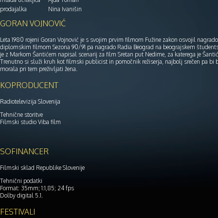
prodajalka
Nina Ivanišin
GORAN VOJNOVIĆ
Leta 1980 rojeni Goran Vojnović je s svojim prvim filmom Fužine zakon osvojil nagrado z
diplomskim filmom Sezona 90/91 pa nagrado Radia Beograd na beograjskem študent
je z Markom Šantićem napisal scenarij za film Sretan put Nedime, za katerega je Šantić
Trenutno si služi kruh kot filmski publicist in pomočnik režiserja, najbolj srečen pa bi b
morala pri tem preživljati žena.
KOPRODUCENT
Radiotelevizija Slovenija
Tehnične storitve
Filmski studio Viba film
SOFINANCER
Filmski sklad Republike Slovenije
Tehnični podatki
Format: 35mm; 1:1,85; 24 fps
Dolby digital 5.1.
FESTIVALI