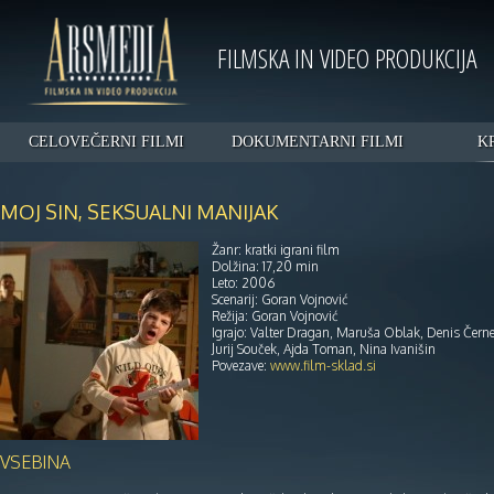
FILMSKA IN VIDEO PRODUKCIJA
CELOVEČERNI FILMI
DOKUMENTARNI FILMI
K
MOJ SIN, SEKSUALNI MANIJAK
Žanr: kratki igrani film
Dolžina: 17,20 min
Leto: 2006
Scenarij: Goran Vojnović
Režija: Goran Vojnović
Igrajo: Valter Dragan, Maruša Oblak, Denis Černe 
Jurij Souček, Ajda Toman, Nina Ivanišin
Povezave:
www.film-sklad.si
VSEBINA