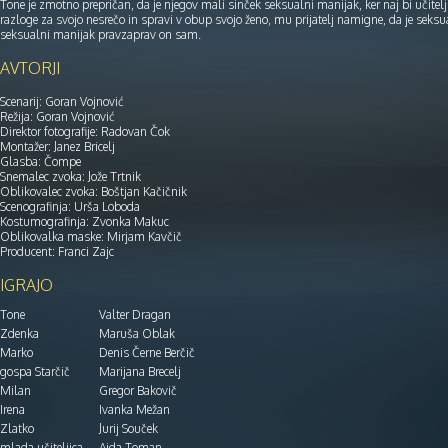
Tone je zmotno prepričan, da je njegov mali sinček seksualni manijak, ker naj bi učite
razloge za svojo nesrečo in spravi v obup svojo ženo, mu prijatelj namigne, da je seksu
seksualni manijak pravzaprav on sam.
AVTORJI
Scenarij: Goran Vojnović
Režija: Goran Vojnović
Direktor fotografije: Radovan Čok
Montažer: Janez Bricelj
Glasba: Čompe
Snemalec zvoka: Jože Trtnik
Oblikovalec zvoka: Boštjan Kačičnik
Scenografinja: Urša Loboda
Kostumografinja: Zvonka Makuc
Oblikovalka maske: Mirjam Kavčič
Producent: Franci Zajc
IGRAJO
Tone
Valter Dragan
Zdenka
Maruša Oblak
Marko
Denis Černe Berčič
gospa Starčič
Marijana Brecelj
Milan
Gregor Bakovič
Irena
Ivanka Mežan
Zlatko
Jurij Souček
mlada učiteljica
Ajda Toman