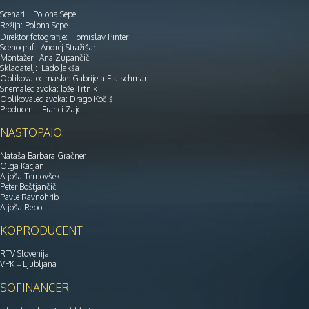
Scenarij: Polona Sepe
Režija: Polona Sepe
Direktor fotografije: Tomislav Pinter
Scenograf: Andrej Stražišar
Montažer: Ana Zupančič
Skladatelj: Lado Jakša
Oblikovalec maske: Gabrijela Flaischman
Snemalec zvoka: Jože Trtnik
Oblikovalec zvoka: Drago Kočiš
Producent: Franci Zajc
NASTOPAJO:
Nataša Barbara Gračner
Olga Kacjan
Aljoša Ternovšek
Peter Boštjančič
Pavle Ravnohrib
Aljoša Rebolj
KOPRODUCENT
RTV Slovenija
VPK – Ljubljana
SOFINANCER