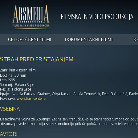
FILMSKA IN VIDEO PRODUKCIJA
CELOVEČERNI FILMI
DOKUMENTARNI FILMI
K
STRAH PRED PRISTAJANJEM
Žanr: kratki igrani film
Dolžina: 30 min
Leto: 1995
Scenarij: Polona Sepe
Režija: Polona Sepe
Igrajo : Nataša Barbara Gračner, Olga Kacjan, Aljoša Ternovšek, Peter Boštjančič, Pavl
Povezava:
www.film-center.si
VSEBINA
Desetdnevna vojna za Slovenijo. Začne se v trenutku, ko se scenaristka Simona odloči, 
absurda privedena komedija skozi samoironijo prikaže položaj umetnika v teži ekonomski
AVTORJI